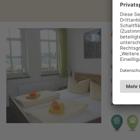
Pension 
Am Teich
OT Gräfe
0171 26
Personen: 
Pension mi
werden könn