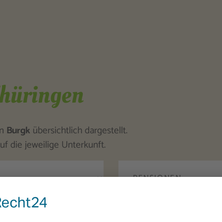
Thüringen
in
Burgk
übersichtlich dargestellt.
uf die jeweilige Unterkunft.