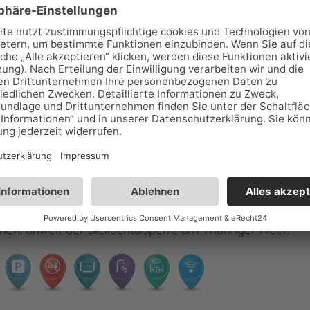
Es wurden 1 Einträge auf 1 Seiten gefunden.
"Am Teich"
 7, 07907 Schleiz
nwarth
53312
4
t zwei Doppelzimmer und Wohnküche, welche auch als F
en, unweit der Bleilochtalsperre am Thüringer Meer.