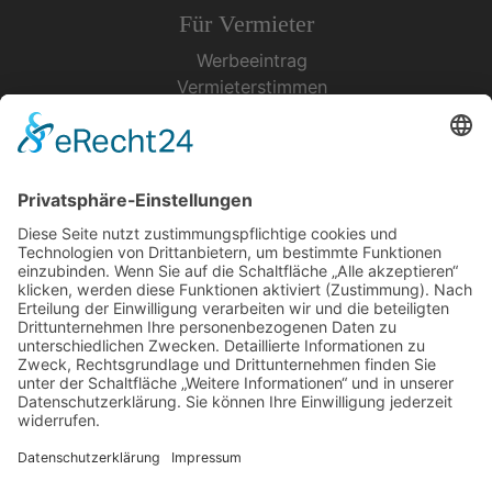
Für Vermieter
Werbeeintrag
Vermieterstimmen
Erfolgreich Vermieten
Service & Tipps
Urlaubsservice
Bücher, Karten & CD's
Ihre Anreise
Wetter
Links
Nutzungsbedingungen
Impressum
Datenschutz
Rennsteig.de