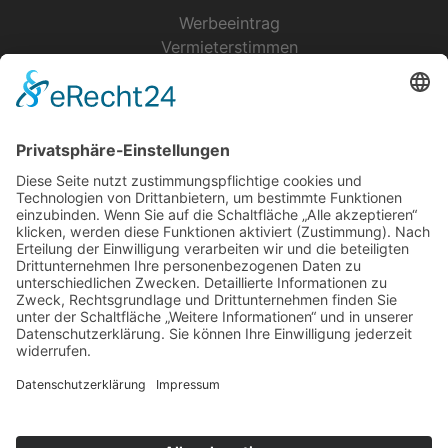
Werbeeintrag
Vermieterstimmen
Erfolgreich Vermieten
Service & Tipps
Urlaubsservice
Bücher, Karten & CD's
Ihre Anreise
Wetter
Links
Nutzungsbedingungen
Impressum
Datenschutz
Rennsteig.de
Sachsen-Anhalt.info