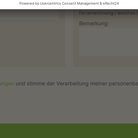
Vermieter mitteilen, von 
Ferienwohnung / welches F
Bemerkung:
ungen
und stimme der Verarbeitung meiner personenb