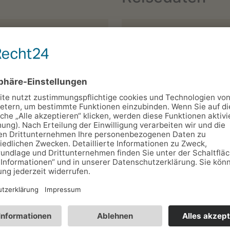
Anreise:*
*
Anzahl d. Einheiten (Zi
Fewos…):
Ort:*
Kinder:
Wünsche:
(Freiwillige Angabe - Sie