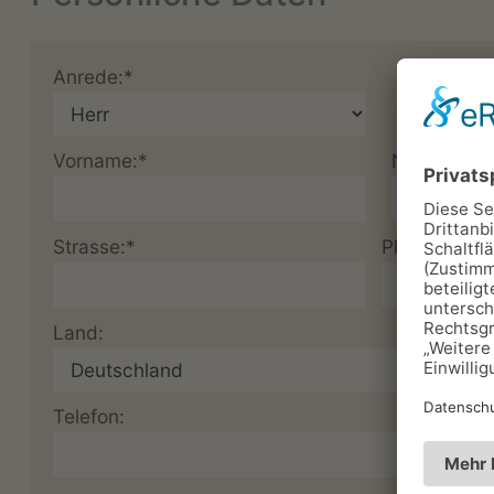
Anrede:*
Vorname:*
Nachname:
Strasse:*
Plz:*
Land:
Telefon: