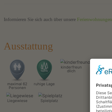
Informieren Sie sich auch über unsere
Ferienwohnungen
Ausstattung
kinderfreun
Hau
dlich
er
maximal 62
ruhige Lage
Personen
Liegewiese
Spielplatz