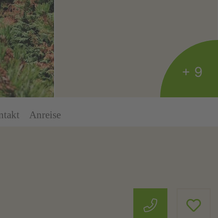
+ 9
ntakt
Anreise