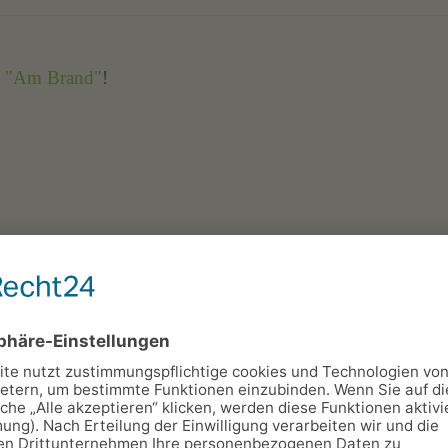
 "Am Brand"
!
stiere
Parkplatz
T
laubt
Nicht-
Dusche
raucher