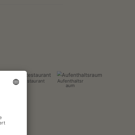
V
Restaurant
Aufenthaltsr
aum