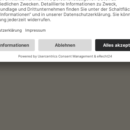
schine
Kühlschrank