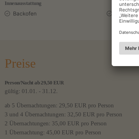
Innenausstattung
Backofen
Kaffeema
Preise
Person/Nacht ab 29,50 EUR
gültig: 01.01. - 31.12.
ab 5 Übernachtungen: 29,50 EUR pro Person
3 und 4 Übernachtungen: 32,50 EUR pro Person
2 Übernachtungen: 35,00 EUR pro Person
1 Übernachtung: 45,00 EUR pro Person