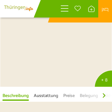
Wonach suchen
Sie?
+ 8
Beschreibung
Ausstattung
Preise
Belegung
Bild