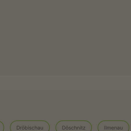
g
Dröbischau
Döschnitz
Ilmenau