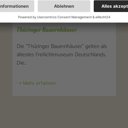
Neues Rathaus Rudolstadt
Im 17. Jh. befand sich an dieser Stelle die
Elisabethkapelle mit einem
dazugehörigen…
Mehr erfahren