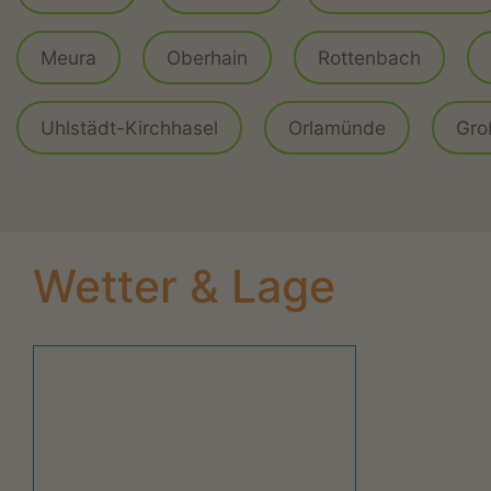
Meura
Oberhain
Rottenbach
Uhlstädt-Kirchhasel
Orlamünde
Gro
Wetter & Lage