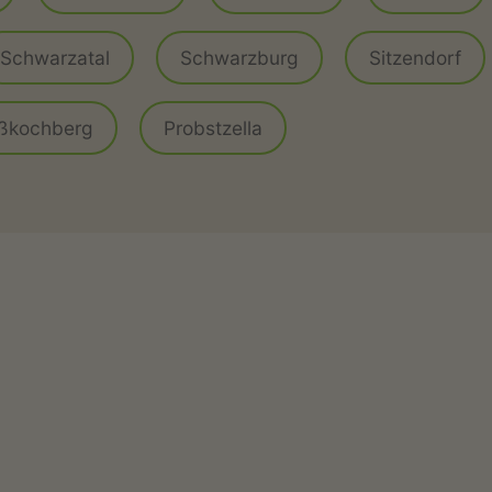
Schwarzatal
Schwarzburg
Sitzendorf
ßkochberg
Probstzella