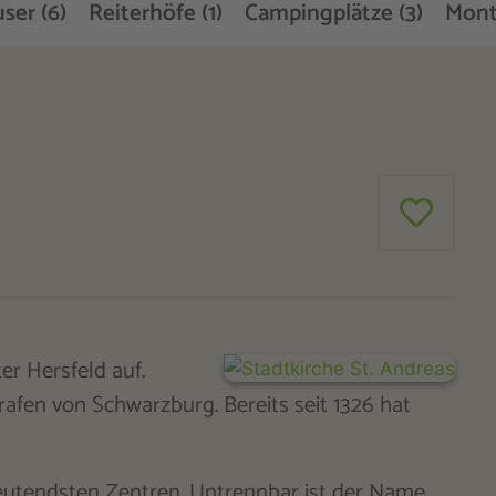
ser (6)
Reiterhöfe (1)
Campingplätze (3)
Mont
r Hersfeld auf.
rafen von Schwarzburg. Bereits seit 1326 hat
deutendsten Zentren. Untrennbar ist der Name