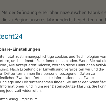
Mit der Gründung einer pharmazeutischen Fabrik sied
n die zu Beginn unseres Jahrhunderts begehrten und
breiz und natürlich idealer Ausgangspunkt für Ausfl
wunderschönen Waldstück in Rückersdorf