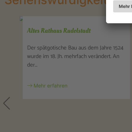
Thüringer Bauernhäuser
4
Die "Thüringer Bauernhäuser" gelten als
ältestes Freilichtmuseum Deutschlands.
Die…
Mehr erfahren