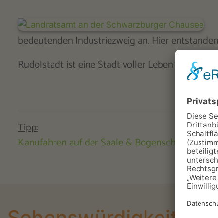
bedeutenden Industriezweig an. Hier entstande
Rudolstadt ist eine Stadt voller Leben und Lie
Tipp:
Kanufahren auf der Saale & Bogenschießen im 
Sehenswürdigkeiten