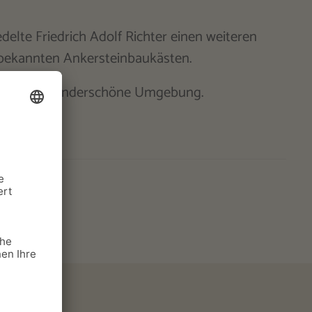
elte Friedrich Adolf Richter einen weiteren
 bekannten Ankersteinbaukästen.
üge in eine wunderschöne Umgebung.