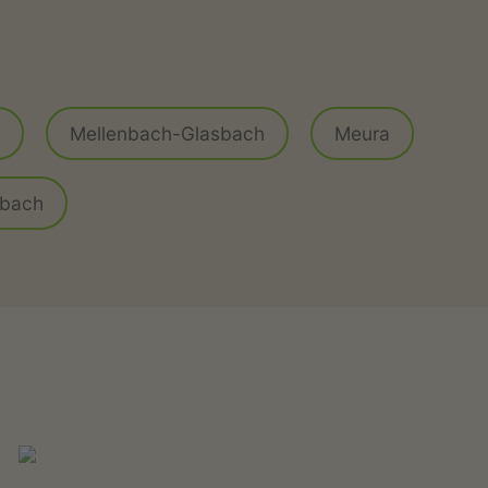
Mellenbach-Glasbach
Meura
ßbach