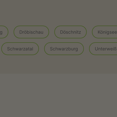
g
rg
Dröbischau
Döschnitz
Königsee
Schwarzatal
Schwarzburg
Unterwei