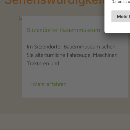
Sitzendorfer Bauernmuseum
Im Sitzendorfer Bauernmuseum sehen
Sie altertümliche Fahrzeuge, Maschinen,
Traktoren und…
Mehr erfahren