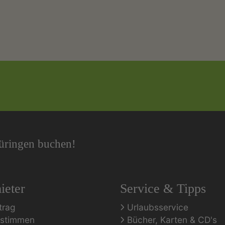
hüringen buchen!
ieter
Service & Tipps
trag
Urlaubsservice
rstimmen
Bücher, Karten & CD's