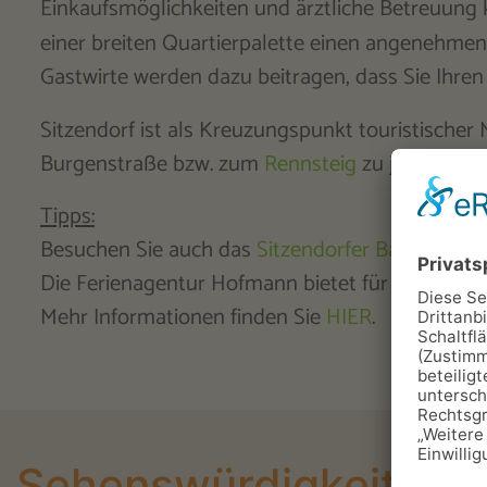
Einkaufsmöglichkeiten und ärztliche Betreuung 
einer breiten Quartierpalette einen angenehmen A
Gastwirte werden dazu beitragen, dass Sie Ihren
Sitzendorf ist als Kreuzungspunkt touristischer 
Burgenstraße bzw. zum
Rennsteig
zu jeder Jahre
Tipps:
Besuchen Sie auch das
Sitzendorfer Bauernmu
Die Ferienagentur Hofmann bietet für Groß un
Mehr Informationen finden Sie
HIER
.
Sehenswürdigkeiten