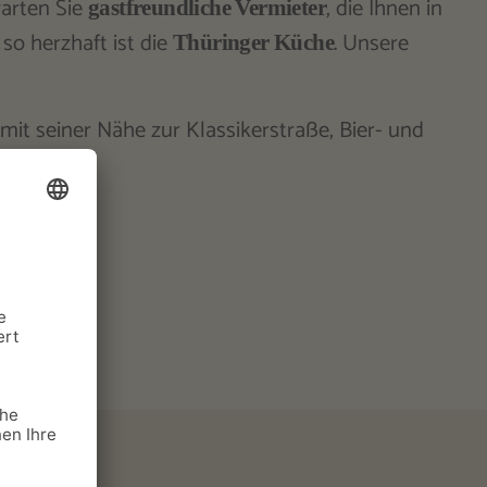
warten Sie
, die Ihnen in
gastfreundliche Vermieter
so herzhaft ist die
. Unsere
Thüringer Küche
mit seiner Nähe zur Klassikerstraße, Bier- und
 Ausflüge.
uche an.