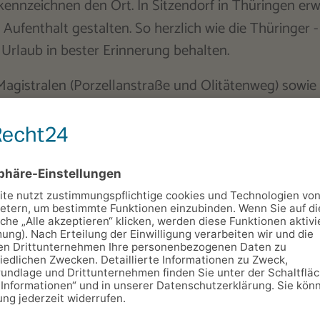
kennzeichnen den Ort. In Sitzendorf in Thüringen er
ufenthalt gestalten. So herzlich wie die Thüringer - 
 Urlaub in bester Erinnerung behalten.
Magistralen (Porzellanstraße und Olitätenweg) sowie 
szeit, auch im Winter, ein idealer Ausgangspunkt für
seum
.
d Klein Segwaytouren, Bogenschießen & GPS-Schatzs