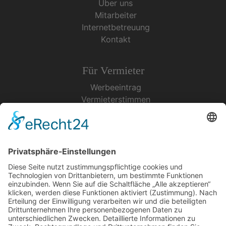
Über uns
Mitarbeiter
Internetbetreuung
Kontakt
Für Vermieter
Werbeeintrag
Vermieterstimmen
Erfolgreich Vermieten
Service & Tipps
Urlaubsservice
Bücher, Karten & CD's
Ihre Anreise
Wetter
Links