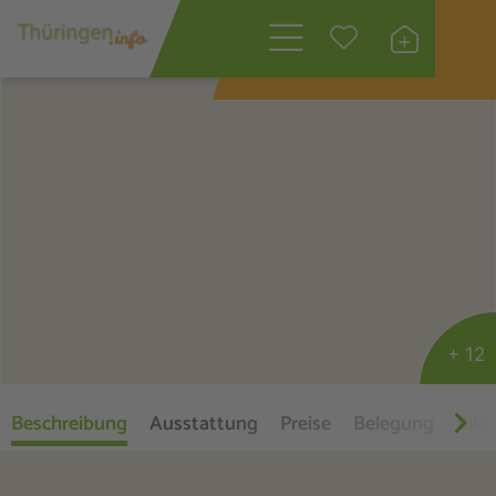
Wonach suchen
Sie?
+ 12
Beschreibung
Ausstattung
Preise
Belegung
Bild