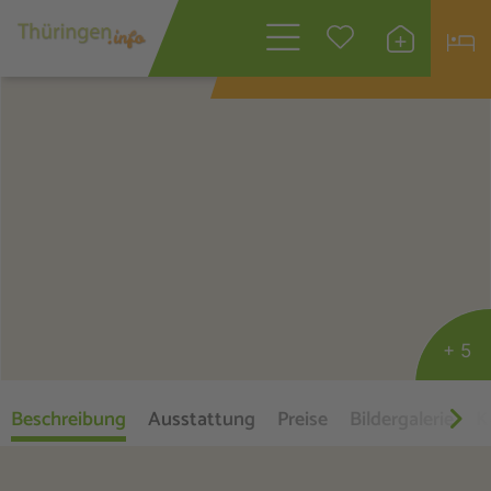
Wonach suchen
Sie?
+ 5
Beschreibung
Ausstattung
Preise
Bildergalerie
K