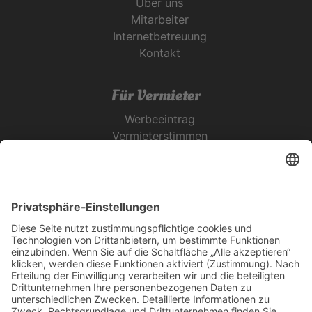
Über uns
Mitarbeiter
Internetbetreuung
Kontakt
Für Vermieter
Werbeeintrag
Vermieterstimmen
Erfolgreich Vermieten
Service & Tipps
Urlaubsservice
Bücher, Karten & CD's
Ihre Anreise
Wetter
Links