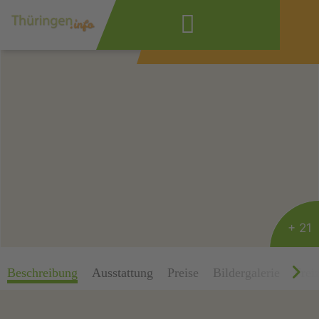
Wonach suchen
Sie?
+ 21
Beschreibung
Ausstattung
Preise
Bildergalerie
Freiz