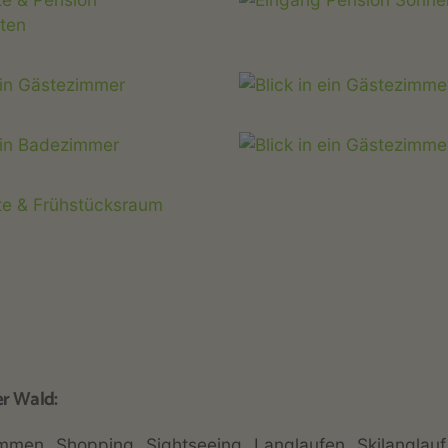
r Wald:
mmen
Shopping
Sightseeing
Langlaufen
Skilanglauf