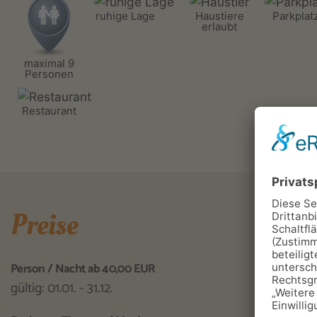
ruhige Lage
Haustiere
Parkplat
erlaubt
maximal 9
Personen
Restaurant
Preise
Person / Nacht ab 40,00 EUR
gültig: 01.01. - 31.12.