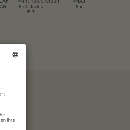
AN
Frühstücksr
Bar
aum