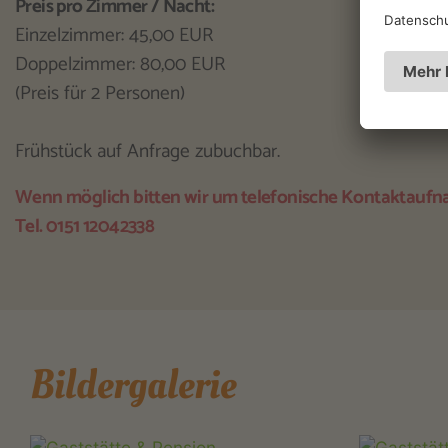
Preis pro Zimmer / Nacht:
Einzelzimmer: 45,00 EUR
Doppelzimmer: 80,00 EUR
(Preis für 2 Personen)
Frühstück auf Anfrage zubuchbar.
Wenn möglich bitten wir um telefonische Kontaktauf
Tel. 0151 12042338
Bildergalerie