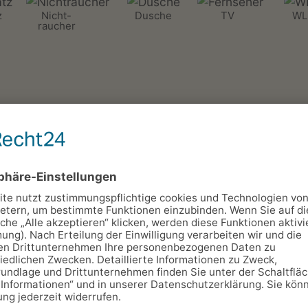
z
Nicht-
Dusche
TV
WL
raucher