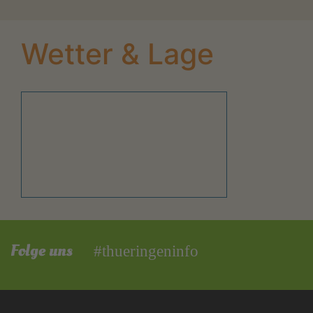
Wetter & Lage
Folge uns
#thueringeninfo