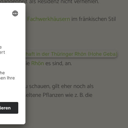
rgangenheit als Residenz nicht verhehlen.
neben alten
Fachwerkhäusern
im fränkischen Stil
Wald
und die
Rhön
es sind, an.
ins Land zu schauen, gilt eher noch als
ben und seltene Pflanzen wie z. B. die