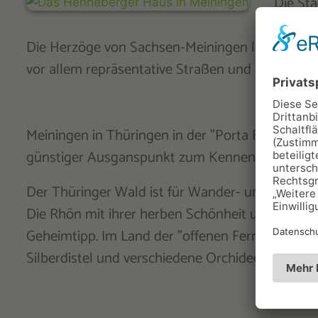
Die Sta
Die Herzöge von Sachsen-Meiningen ließen beso
vor allem repräsentative Straßen und Gebäude 
Meiningen in Thüringen in der "Porta Franconia" 
günstiger Ausganspunkt zum Kennenlernen zwei
Der Thüringer Wald ist für Wander- und Winters
Die Rhön mit ihrer herben Schönheit und zahlrei
Geheimtipp. Im Land der "offenen Fernen" wie di
Silberdistel und verschiedene Orchideenarten.