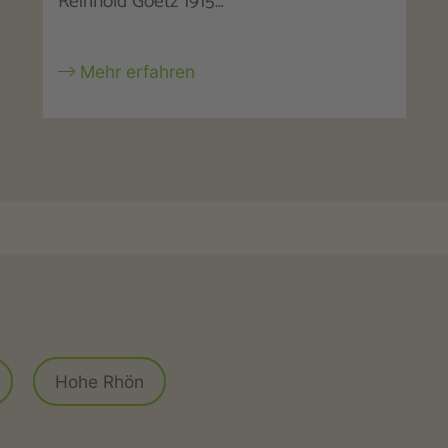
2.500…
Mehr erfahren
g
Hohe Rhön