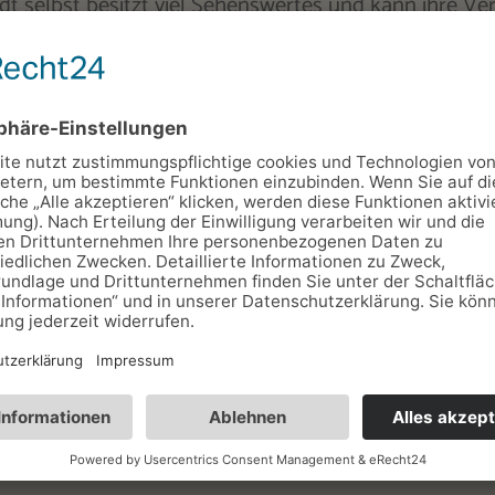
dt selbst besitzt viel Sehenswertes und kann ihre Ve
nders im 19. Jahrhundert großzügig bauen, so dass 
das Stadtbild bestimmen.
bietet sich für Natur- u. Wanderfreunde als
 so verschiedener Landschaften, wie der
Thüringer 
portfreunde längst zum Begriff geworden.
chen Möglichkeiten, von dieser Hügellandschaft weit 
e Rhön auch genannt wird, findet der Gast urbanes Le