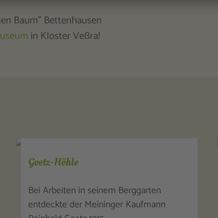
nen Baum" Bettenhausen
Museum
in Kloster Veßra!
Sandstein- und Märchenhöhle
Die Sandsteinhöhle, ein unterirdisches
Labyrinth von ca. 65.000 qm Fläche und