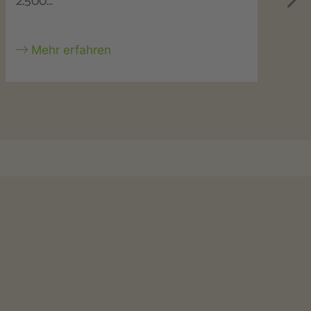
Beides…
b
Mehr erfahren