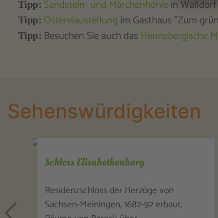
Sandstein- und Märchenhöhle
in Walldorf
Tipp:
Ostereiaustellung
im Gasthaus "Zum grü
Tipp:
Besuchen Sie auch das
Hennebergische 
Tipp:
Sehenswürdigkeiten
Goetz-Höhle
Bei Arbeiten in seinem Berggarten
entdeckte der Meininger Kaufmann