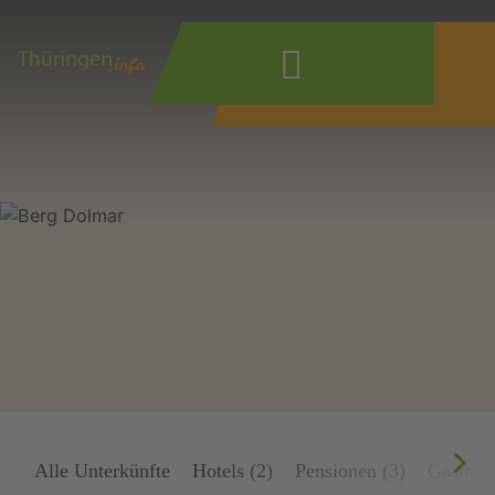
Wonach suchen
Sie?
Alle Unterkünfte
Hotels (2)
Pensionen (3)
Gasthöfe