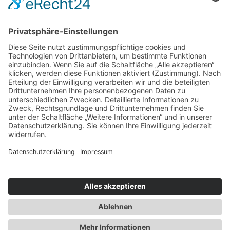
Service & Tipps
Urlaubsservice
Bücher, Karten & CD's
Ihre Anreise
Wetter
Links
Nutzungsbedingungen
Impressum
Datenschutz
Rennsteig.de
Sachsen-Anhalt.info
Reiseoasen.de