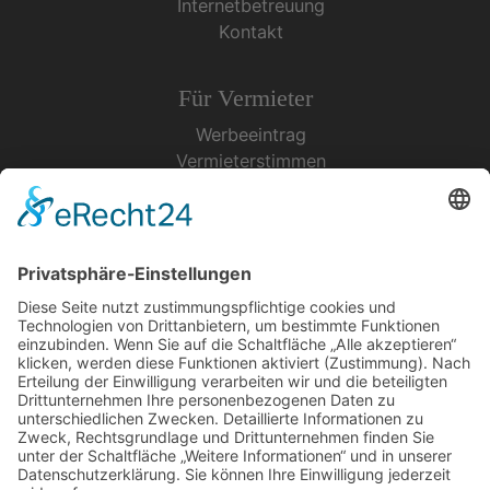
Internetbetreuung
Kontakt
Für Vermieter
Werbeeintrag
Vermieterstimmen
Erfolgreich Vermieten
Service & Tipps
Urlaubsservice
Bücher, Karten & CD's
Ihre Anreise
Wetter
Links
Nutzungsbedingungen