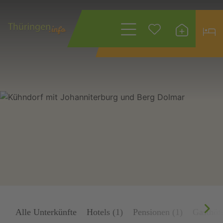
Wonach suchen
Sie?
Alle Unterkünfte
Hotels (1)
Pensionen (1)
Gasthöfe