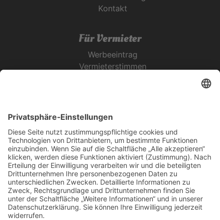
Kontakt
Für Vermieter
Werbeeintrag
Vermieterstimmen
Erfolgreich Vermieten
Service & Tipps
Urlaubsservice
Bücher, Karten & CD's
Ihre Anreise
Wetter
Links
Nutzungsbedingungen
Impressum