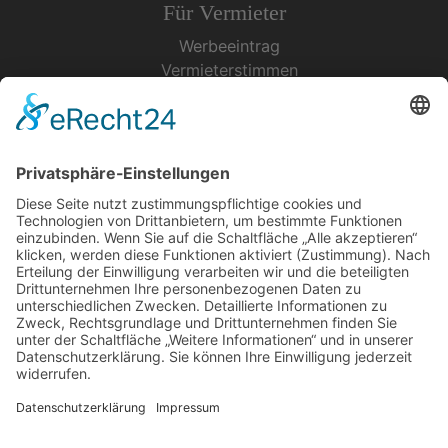
Für Vermieter
Werbeeintrag
Vermieterstimmen
Erfolgreich Vermieten
Service & Tipps
Urlaubsservice
Bücher, Karten & CD's
Ihre Anreise
Wetter
Links
Nutzungsbedingungen
Impressum
Datenschutz
Rennsteig.de