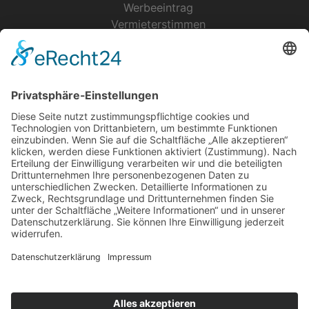
Werbeeintrag
Vermieterstimmen
Erfolgreich Vermieten
Service & Tipps
Urlaubsservice
Bücher, Karten & CD's
Ihre Anreise
Wetter
Links
Nutzungsbedingungen
Impressum
Datenschutz
Rennsteig.de
Sachsen-Anhalt.info
Reiseoasen.de