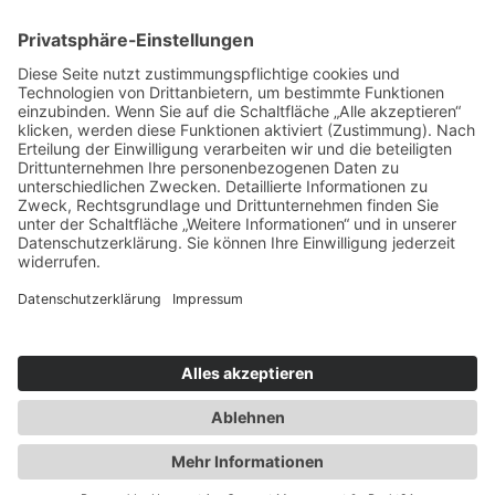
Service & Tipps
Urlaubsservice
Bücher, Karten & CD's
Ihre Anreise
Wetter
Links
Nutzungsbedingungen
Impressum
Datenschutz
Rennsteig.de
Sachsen-Anhalt.info
Reiseoasen.de
2026 Internet-Service-Community
©
|
Cookie-Einstellungen