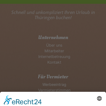
Schnell und unkompliziert Ihren Urlaub in
Thüringen buchen!
Unternehmen
Über uns
Mitarbeiter
Internetbetreuung
Kontakt
Für Vermieter
Werbeeintrag
Vermieterstimmen
Erfolgreich Vermieten