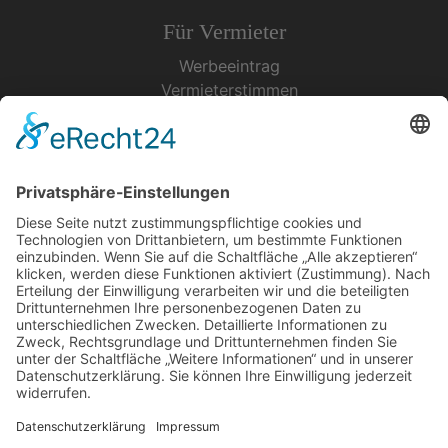
Für Vermieter
Werbeeintrag
Vermieterstimmen
Erfolgreich Vermieten
Service & Tipps
Urlaubsservice
Bücher, Karten & CD's
Ihre Anreise
Wetter
Links
Nutzungsbedingungen
Impressum
Datenschutz
Rennsteig.de