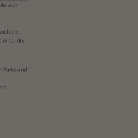
ie sich
Auch die
s einer der
en
Parks und
 am