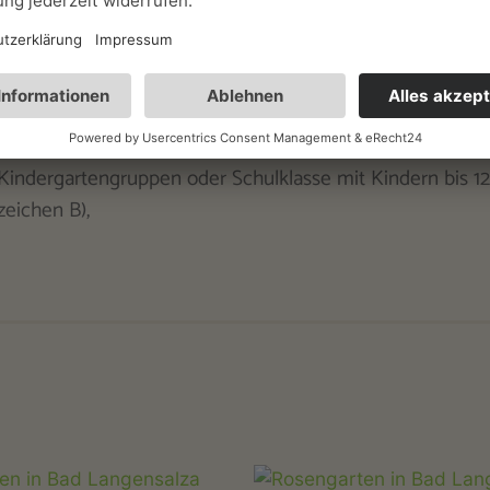
rteninhaber)
on Kindergartengruppen oder Schulklasse mit Kindern bis 12
eichen B),