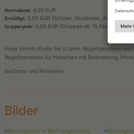
Normalpreis
: 4,00 EUR
Ermäßigt
: 3,00 EUR (Schüler, Studenten, Azubi, Kurka
Gruppenpreis
: 3,00 EUR (Gruppen ab 15 Personen)
Freier Eintritt: Kinder bis 12 Jahre, Begleitpersonen v
Begleitpersonen für Menschen mit Behinderung (Merkz
Busfahrer und Reiseleiter
Bilder