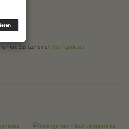
 Jahren, Besitzer einer
ThüringenCard
,