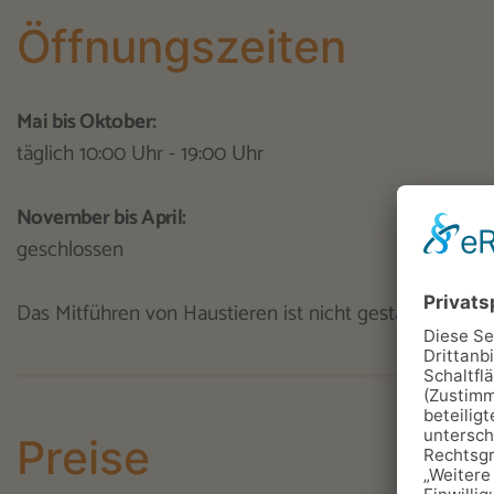
Öffnungszeiten
Mai bis Oktober:
täglich 10:00 Uhr - 19:00 Uhr
November bis April:
geschlossen
Das Mitführen von Haustieren ist nicht gestattet.
Preise