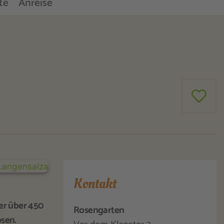
te
Anreise
Kontakt
er über 450
Rosengarten
osen.