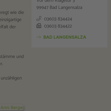
Vor dem Klagetor 3
99947 Bad Langensalza
regt wie die
03603 834424
inzigartige
03603 834422
falt der
BAD LANGENSALZA
chstämme und
r.
 unzähligen