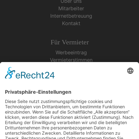
Über uns
Mitarbeiter
Internetbetreuung
Kontakt
Für Vermieter
Werbeeintrag
Vermieterstimmen
Erfolgreich Vermieten
Service & Tipps
Urlaubsservice
Bücher, Karten & CD's
Ihre Anreise
Wetter
Links