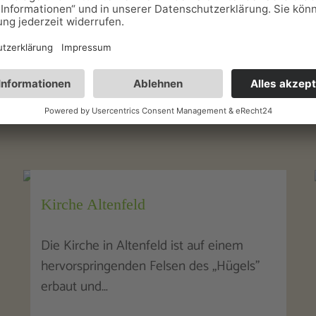
ringer Gastlichkeit herzlich willkommen.
Musikautomatensammlung Eger
Lassen Sie sich beeindrucken von
musikalischen Kostbarkeiten ab 1840.
Hören und bestaunen…