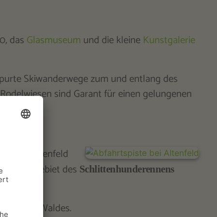
40, das
Glasmuseum
und die kleine
Kunstgalerie
espurte Skiwanderwege zum und entlang des
e Rodelwiesen sind Garant für einen gelungenen
 und um Altenfeld
stragungsgebiet des
Schlittenhunderennens
 Thüringer Waldes.