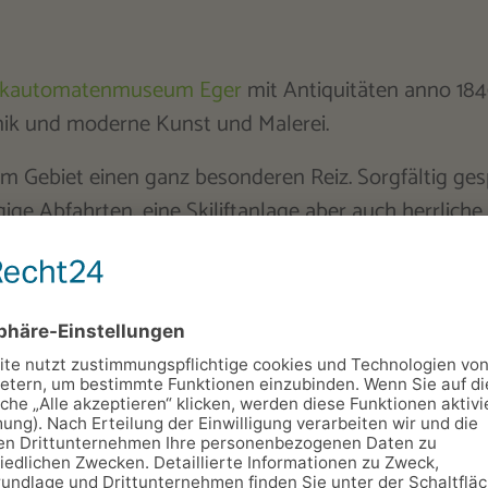
ikautomatenmuseum Eger
mit Antiquitäten anno 18
chnik und moderne Kunst und Malerei.
em Gebiet einen ganz besonderen Reiz. Sorgfältig g
ge Abfahrten, eine Skiliftanlage aber auch herrlich
es für die Besucher Anfang Februar jeden Jahres. In
errliche Landschaft entlang des Rennsteiges ist Au
d genießen Sie die unvergleichlich intakte Natur des