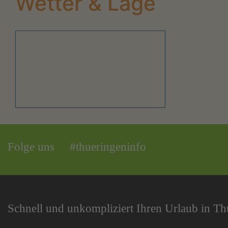
Wetter & Lage
Folge uns
#thueringeninfo
Schnell und unkompliziert Ihren Urlaub in T