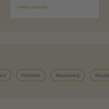
Mehr erfahren
g
ach
Katzhütte
Masserberg
Neusta