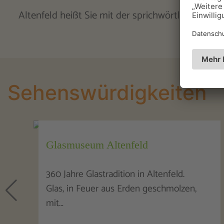
Altenfeld heißt Sie mit der sprichwörtlichen Thü
Sehenswürdigkeiten
Kirche Altenfeld
Die Kirche in Altenfeld ist auf einem
n,
hervorspringenden Felsen des „Hügels"
erbaut und…