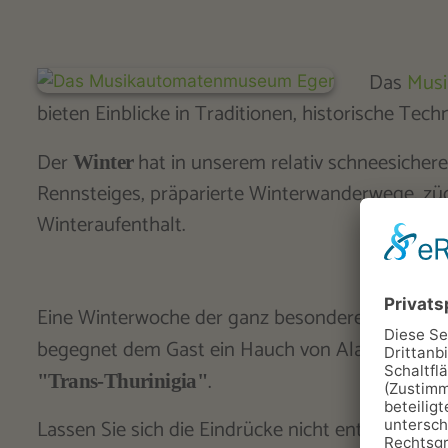
Das
Mus
bieten Einblicke in Traditionen, historische Te
Der
hat in unserem relativ schneesicher
Winter
Rennsteiges, präparierte Winterwanderwege, zügi
Winteraufenthalt.
Eine Winterwoche der ganz besonderen Art gibt 
begegnet dem Gast ein Hauch von Alaska - die h
.
"Trans-Thurinigia"
Lassen Sie sich die Eindrücke nicht entgehen un