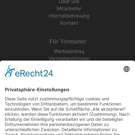
Über uns
Mitarbeiter
Internetbetreuung
Kontakt
Für Vermieter
Werbeeintrag
Vermieterstimmen
Erfolgreich Vermieten
Service & Tipps
Urlaubsservice
Bücher, Karten & CD's
Ihre Anreise
Wetter
Links