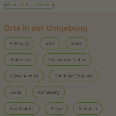
Orte in der Umgebung
Altenburg
Gera
Greiz
Posterstein
Zeulenroda-Triebes
Wünschendorf
Thüringer Vogtland
Weida
Ronneburg
Bad Köstritz
Berga
Schmölln