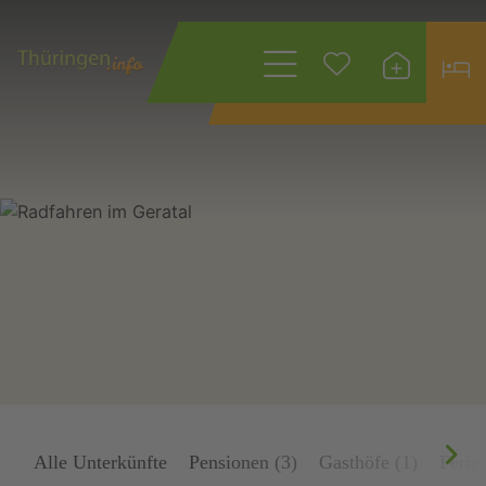
Wonach suchen
Sie?
Alle Unterkünfte
Pensionen (3)
Gasthöfe (1)
Ferie