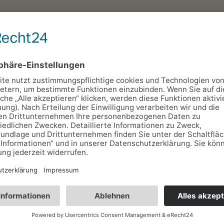
t ausgeschilderte Wanderwege führen u.a. zur "Ho
uffahrt zur A71 ermöglichen kurze Anfahrtswege zu t
hnt es sich das Rathaus im Ortskern, die Kirche mit
und ist für alle Kräuter- und Teeliebhaber eine klein
isterstücke aus Porzellan entstehen.
g
Geraberg
Geratal
Gräfenroda