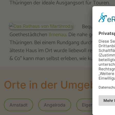
Thüringen der ideale Ausgangsort für Touren.
Bequeme und gu
Goethestädtchen
Ilmenau
. Die nahe gelegene A
Thüringen. Bei einem Rundgang durch den Ort lo
älteste Haus im Ort wurde liebevoll restauriert 
& Co" kann man selbst erleben, wie kunstvoll Me
Orte in der Umgebun
Arnstadt
Angelroda
Elgersburg