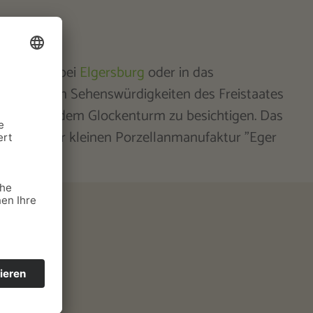
he Warte" bei
Elgersburg
oder in das
ouristischen Sehenswürdigkeiten des Freistaates
 freistehendem Glockenturm zu besichtigen. Das
e Oase. In der kleinen Porzellanmanufaktur "Eger
Ilmenau