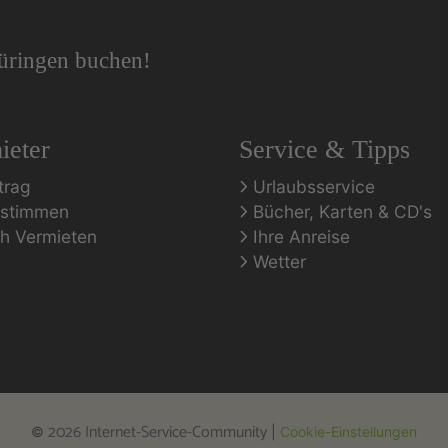
hüringen buchen!
ieter
Service & Tipps
trag
Urlaubsservice
rstimmen
Bücher, Karten & CD's
ch Vermieten
Ihre Anreise
Wetter
2026 Internet-Service-Community
©
|
Cookie-Einstellungen