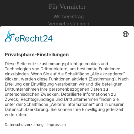
Für Vermieter
Werbeeintrag
Vermieterstimmen
Erfolgreich Vermieten
Service & Tipps
Urlaubsservice
Bücher, Karten & CD's
Ihre Anreise
Wetter
Links
Nutzungsbedingungen
Impressum
Datenschutz
Rennsteig.de