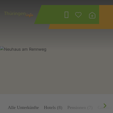
Wonach suchen
Sie?
Alle Unterkünfte
Hotels (8)
Pensionen (7)
Gasthöfe