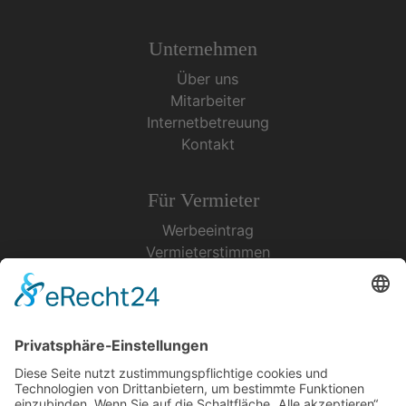
Unternehmen
Über uns
Mitarbeiter
Internetbetreuung
Kontakt
Für Vermieter
Werbeeintrag
Vermieterstimmen
Erfolgreich Vermieten
Service & Tipps
Urlaubsservice
Bücher, Karten & CD's
Ihre Anreise