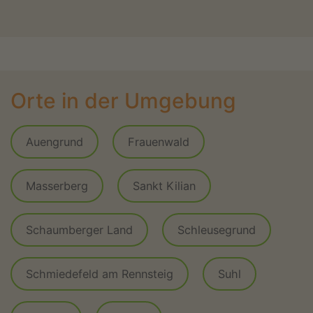
Orte in der Umgebung
Auengrund
Frauenwald
Masserberg
Sankt Kilian
Schaumberger Land
Schleusegrund
Schmiedefeld am Rennsteig
Suhl