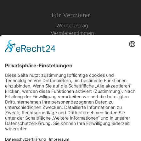
Für Vermieter
Werbeeintrag
Vermieterstimmen
Erfolgreich Vermieten
Service & Tipps
Urlaubsservice
Bücher, Karten & CD's
Ihre Anreise
Wetter
Links
Nutzungsbedingungen
Impressum
Datenschutz