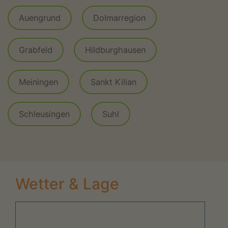
Auengrund
Dolmarregion
Grabfeld
Hildburghausen
Meiningen
Sankt Kilian
Schleusingen
Suhl
Wetter & Lage