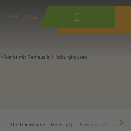
Wonach suchen
Sie?
Alle Unterkünfte
Hotels (5)
Pensionen (4)
Gasthöfe