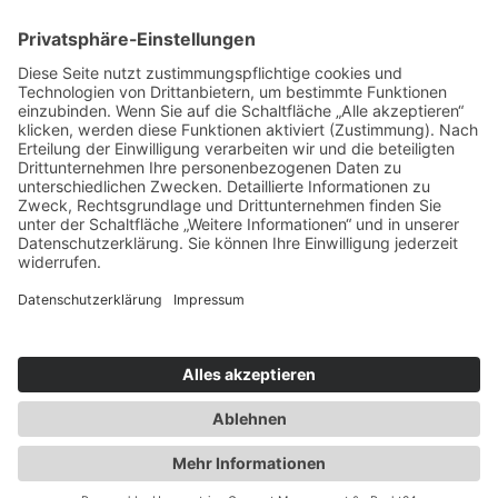
Service & Tipps
Urlaubsservice
Bücher, Karten & CD's
Ihre Anreise
Wetter
Links
Nutzungsbedingungen
Impressum
Datenschutz
Rennsteig.de
Sachsen-Anhalt.info
Reiseoasen.de
©
2026 Internet-Service-Community
|
Cookie-Einstellungen