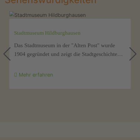
museum Hildburghausen
Trützschl
tadtmuseum in der "Alten Post" wurde
Das Trütz
egründet und zeigt die Stadtgeschichte…
in Hildbur
Sammlun
 erfahren
Mehr er