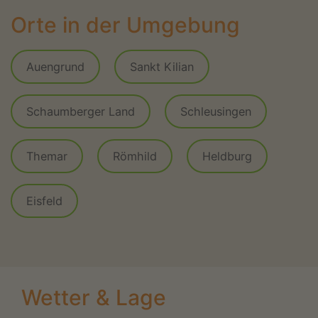
Orte in der Umgebung
Auengrund
Sankt Kilian
Schaumberger Land
Schleusingen
Themar
Römhild
Heldburg
Eisfeld
Wetter & Lage