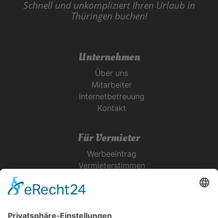
Schnell und unkompliziert Ihren Urlaub in
Thüringen buchen!
Unternehmen
Über uns
Mitarbeiter
Internetbetreuung
Kontakt
Für Vermieter
Werbeeintrag
Vermieterstimmen
Erfolgreich Vermieten
Service & Tipps