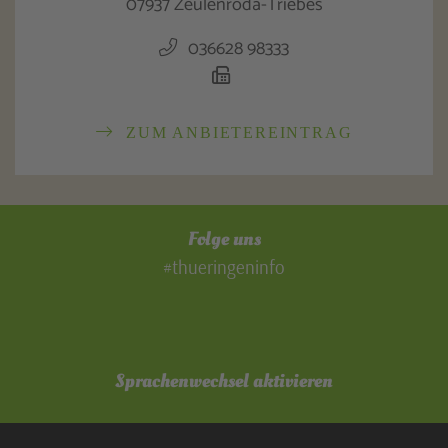
07937 Zeulenroda-Triebes
036628 98333
ZUM ANBIETEREINTRAG
Folge uns
#thueringeninfo
Sprachenwechsel aktivieren