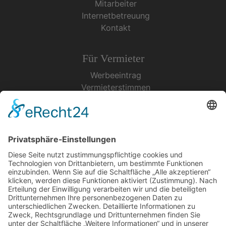
Mitarbeiter
Internetbetreuung
Kontakt
Für Vermieter
Werbeeintrag
Vermieterstimmen
Erfolgreich Vermieten
Service & Tipps
Urlaubsservice
Bücher, Karten & CD's
Ihre Anreise
Wetter
Links