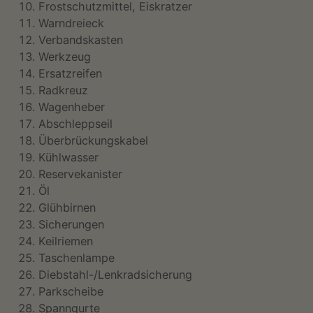
Frostschutzmittel, Eiskratzer
Warndreieck
Verbandskasten
Werkzeug
Ersatzreifen
Radkreuz
Wagenheber
Abschleppseil
Überbrückungskabel
Kühlwasser
Reservekanister
Öl
Glühbirnen
Sicherungen
Keilriemen
Taschenlampe
Diebstahl-/Lenkradsicherung
Parkscheibe
Spanngurte