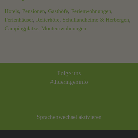
Hotels
,
Pensionen
,
Gasthöfe
,
Ferienwohnungen
,
Ferienhäuser
,
Reiterhöfe
,
Schullandheime & Herbergen
,
Campingplätze
,
Monteurwohnungen
Folge uns
#thueringeninfo
Sprachenwechsel aktivieren