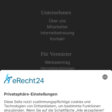
Unternehmen
Über uns
Mitarbeiter
Internetbetreuung
Kontakt
Für Vermieter
Werbeeintrag
Vermieterstimmen
Erfolgreich Vermieten
Service & Tipps
Urlaubsservice
Bücher, Karten & CD's
Ihre Anreise