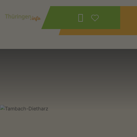
Restaurants / Gaststätten
in Tambach-Dietharz
Wonach suchen
Sie?