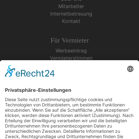
Mitarbeiter
Internetbetreuung
Kontakt
Für Vermieter
Werbeeintrag
Vermieterstimmen
Erfolgreich Vermieten
Service & Tipps
Urlaubsservice
Bücher, Karten & CD's
Ihre Anreise
Wetter
Links