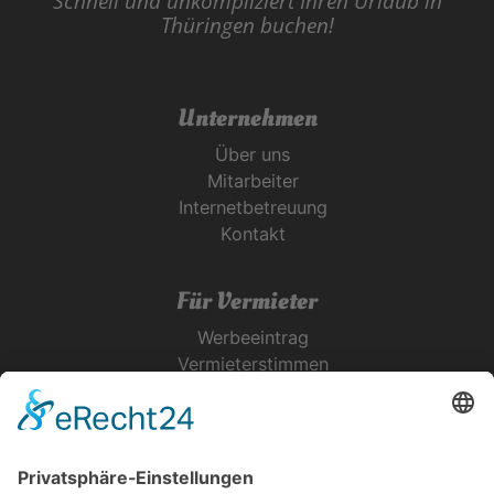
Schnell und unkompliziert Ihren Urlaub in
Thüringen buchen!
Unternehmen
Über uns
Mitarbeiter
Internetbetreuung
Kontakt
Für Vermieter
Werbeeintrag
Vermieterstimmen
Erfolgreich Vermieten
Service & Tipps