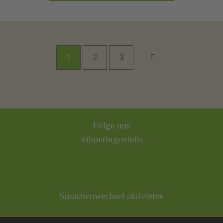
1
2
3
Folge uns
#thueringeninfo
Sprachenwechsel aktivieren