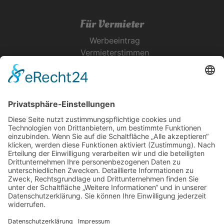
Für Vermieter
Werbeeintrag
Vermieterstimmen
Erfolgreich Vermieten
Service & Tipps
Urlaubsservice
Bücher, Karten & CD's
Ihre Anreise
Wetter
Links
Nutzungsbedingungen
Impressum
Datenschutz