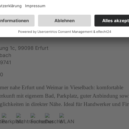
ermietung Springer
lung 1c, 99098 Erfurt
lbach
9741
10
er nahe Erfurt und Weimar in Vieselbach: komfortable
rkunft mit eigenem Bad, Parkplatz, guter Anbindung sow
lichkeiten in direkter Nähe. Ideal für Handwerker und Fi