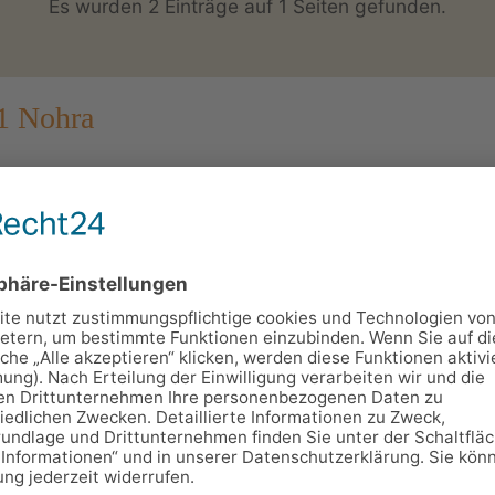
Es wurden 2 Einträge auf 1 Seiten gefunden.
1 Nohra
chenstraße 5, 99428 Nohra
1676
65
minuten von Weimar entfernt befindet sich das low-budge
ber 65 einfach eingerichteten Zimmern mit Bad (Dusche 
WLAN, Frühstücksbuffet etc.