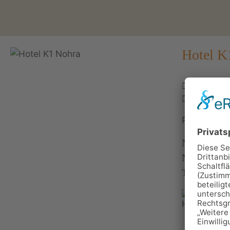
Hotel K
Steinbrü
03643 4
Personen: 
Nur 10 Fahr
Nohra mit ü
TV, Gratis 