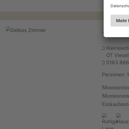
Zimmerv
Kleinsied
OT Viese
0163 866
Personen: 
Monteurzimm
Monteurunte
Einkaufsmög