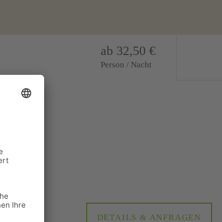
ab 32,50 €
Person / Nacht
t Hotel K1
und WC),
DETAILS & ANFRAGEN