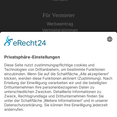
Für Vermieter
Werbeeintrag
Vermieterstimmen
Erfolgreich Vermieten
Service & Tipps
Urlaubsservice
Bücher, Karten & CD's
Ihre Anreise
Wetter
Links
Nutzungsbedingungen
Impressum