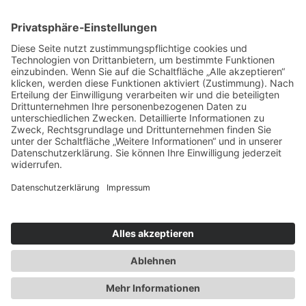
Service & Tipps
Urlaubsservice
Bücher, Karten & CD's
Ihre Anreise
Wetter
Links
Nutzungsbedingungen
Impressum
Datenschutz
Rennsteig.de
Sachsen-Anhalt.info
Reiseoasen.de
2026 Internet-Service-Community
©
|
Cookie-Einstellungen