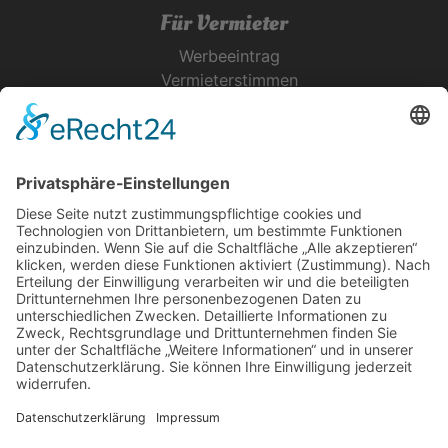
Für Vermieter
Werbeeintrag
Vermieterstimmen
Erfolgreich Vermieten
Service & Tipps
Urlaubsservice
Bücher, Karten & CD's
Ihre Anreise
Wetter
Links
Nutzungsbedingungen
Impressum
Datenschutz
Rennsteig.de