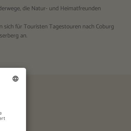
erwege, die Natur- und Heimatfreunden
en sich für Touristen Tagestouren nach Coburg
serberg an.