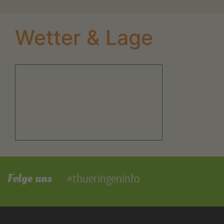
Wetter & Lage
Folge uns
#thueringeninfo