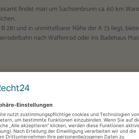
gesamt findet man um Sachsenbrunn ca. 60 km Wand
ichen.
B 281 und in unmittelbarer Nähe der A 73 liegt, biet
merrodelbahn nach Waffenrod oder ins Badehaus Mas
Murmelmuseum Sachsenbrunn