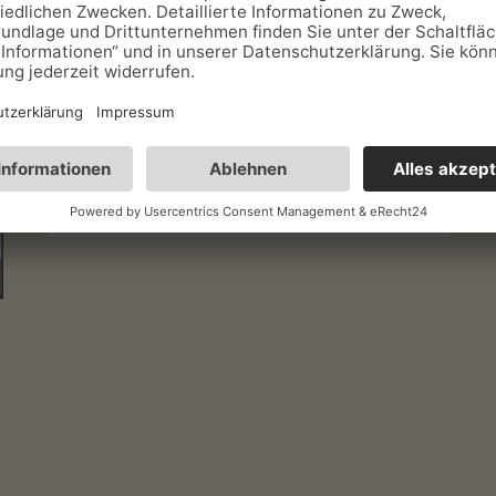
Europas einzigstes Stein- und
Tonkugelmuseum befindet sich hier in
Sachsenbrunn. In der…
Mehr erfahren