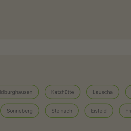
g
ildburghausen
Katzhütte
Lauscha
Sonneberg
Steinach
Eisfeld
Fr