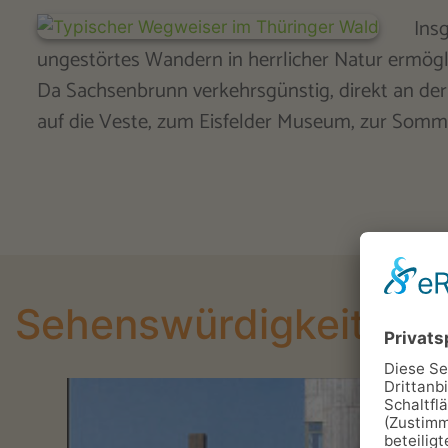
Ins
ungestörtes Wandern in herrlicher Natur ermögl
Da Sachsenbrunn verkehrsgünstig, direkt an der 
auf die Veste, zum Eisfelder Museum, zur Som
Sehenswürdigkeiten