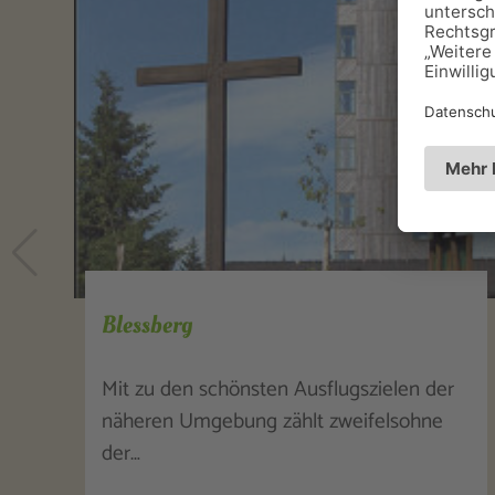
Blessberg
Mit zu den schönsten Ausflugszielen der
näheren Umgebung zählt zweifelsohne
der…