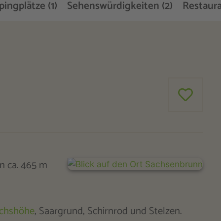
ingplätze (1)
Sehenswürdigkeiten (2)
Restaura
n ca. 465 m
ichshöhe
, Saargrund, Schirnrod und Stelzen.