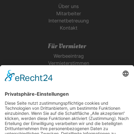
Über uns
Mitarbeiter
Internetbetreuung
Kontakt
Für Vermieter
Werbeeintrag
Vermieterstimmen
Erfolgreich Vermieten
Service & Tipps
Urlaubsservice
Bücher, Karten & CD's
Ihre Anreise
Wetter