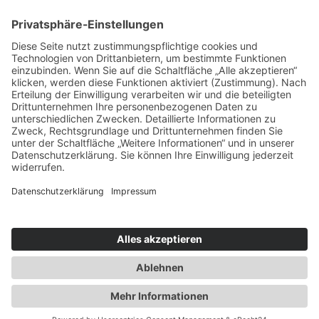
Service & Tipps
Urlaubsservice
Bücher, Karten & CD's
Ihre Anreise
Wetter
Links
Nutzungsbedingungen
Impressum
Datenschutz
Rennsteig.de
Sachsen-Anhalt.info
Reiseoasen.de
2026 Internet-Service-Community
©
|
Cookie-Einstellungen