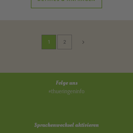
1
2
Folge uns
#thueringeninfo
Sprachenwechsel aktivieren