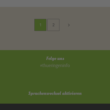
1
2
Folge uns
#thueringeninfo
Sprachenwechsel aktivieren