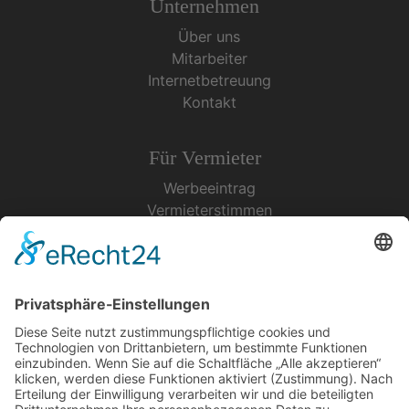
Unternehmen
Über uns
Mitarbeiter
Internetbetreuung
Kontakt
Für Vermieter
Werbeeintrag
Vermieterstimmen
Erfolgreich Vermieten
Service & Tipps
Urlaubsservice
Bücher, Karten & CD's
Ihre Anreise
Wetter