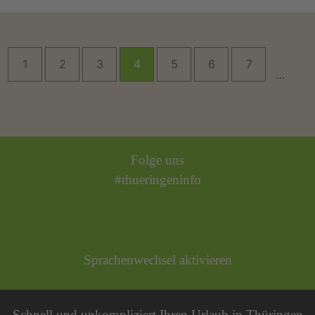
1
2
3
4
5
6
7
…
Folge uns
#thueringeninfo
Sprachenwechsel aktivieren
Schnell und unkompliziert Ihren Urlaub in Thüringen