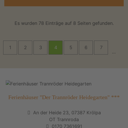
Es wurden 78 Einträge auf 8 Seiten gefunden.
1
2
3
4
5
6
7
…
Ferienhäuser "Der Trannröder Heidegarten" ***
An der Heide 23, 07387 Krölpa
OT Trannroda
0170 7361691