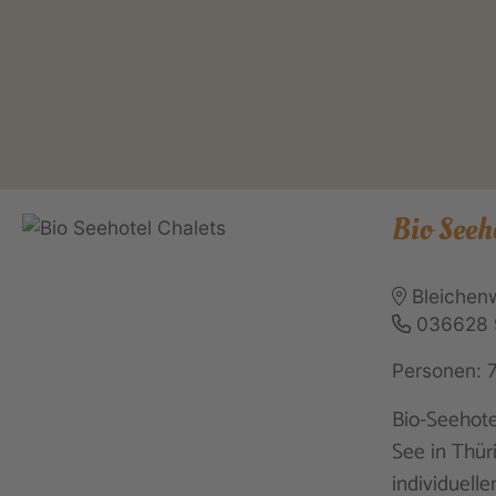
Bio Seeh
Bleichen
036628
Personen: 
Bio-Seehote
See in Thür
individuell