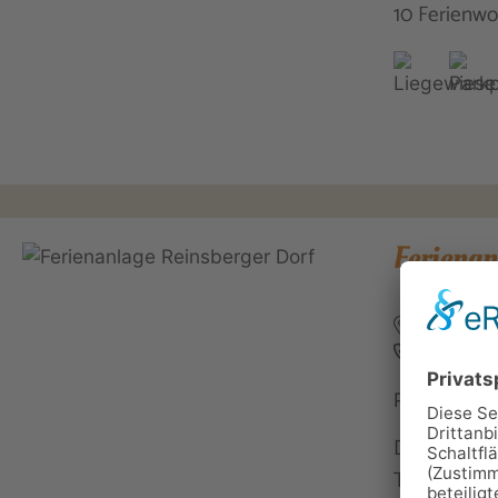
10 Ferienwo
Ferienan
Am Weinb
036207 
Personen: 
Das Reinsbe
Thüringen 