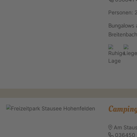
Personen: 
Bungalows 
Breitenbach
Campingp
Am Staus
036450 