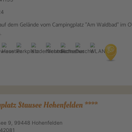
24
auf dem Gelände vom Campingplatz "Am Waldbad" im 
.
latz Stausee Hohenfelden ****
ee 9, 99448 Hohenfelden
42081