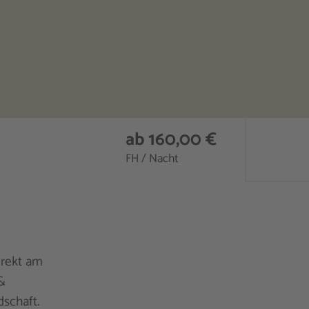
ab 160,00 €
FH / Nacht
irekt am
&
dschaft.