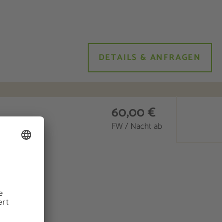
DETAILS & ANFRAGEN
60,00 €
FW / Nacht ab
in
stezimmern