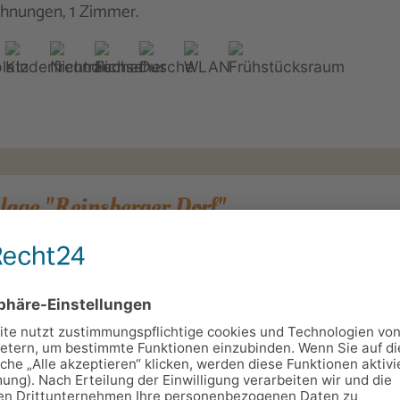
hnungen, 1 Zimmer.
lage "Reinsberger Dorf"
erg 1, 99338 Plaue
5360
130
rger Dorf ist eine 33.000 qm große Ferienanlage mitten 
mit Ferienhäusern, Ferienwohnungen, Appartements, Gä