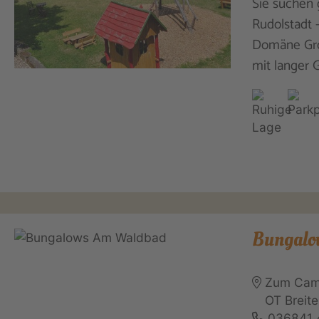
Sie suchen
Rudolstadt 
Domäne Gro
mit langer 
Bungalo
Zum Camp
OT Breit
036841 