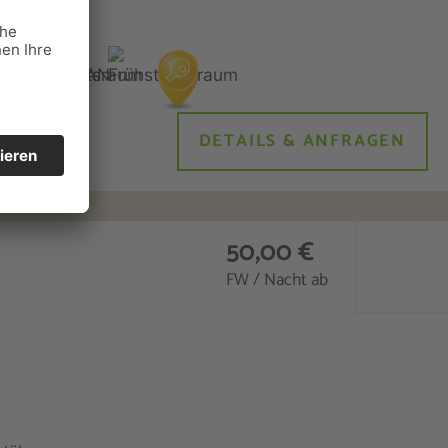
DETAILS & ANFRAGEN
50,00 €
FW / Nacht ab