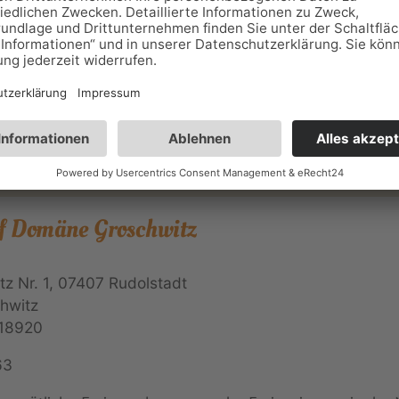
penunterkünften.
f Domäne Groschwitz
z Nr. 1, 07407 Rudolstadt
hwitz
18920
63