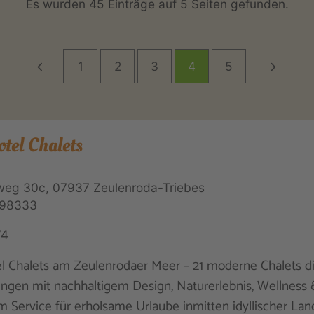
Es wurden 45 Einträge auf 5 Seiten gefunden.
1
2
3
4
5
otel Chalets
weg 30c, 07937 Zeulenroda-Triebes
 98333
74
l Chalets am Zeulenrodaer Meer – 21 moderne Chalets d
ingen mit nachhaltigem Design, Naturerlebnis, Wellness 
em Service für erholsame Urlaube inmitten idyllischer Lan