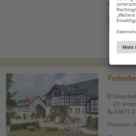
sowie Grup
Ferienho
Groschwit
OT Grosc
03672 3
Personen: 